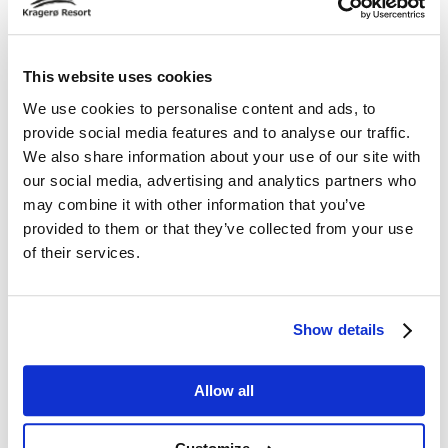
Los derechos humanos y las condiciones laborales
están anclados en los documentos rectores de
Fredensborg Hospitality. Establecemos requisitos
This website uses cookies
We use cookies to personalise content and ads, to
claros para nuestros proveedores y les exigimos que
provide social media features and to analyse our traffic.
firmen y cumplan nuestros requisitos para socios
We also share information about your use of our site with
comerciales.
our social media, advertising and analytics partners who
may combine it with other information that you’ve
Información pública
provided to them or that they’ve collected from your use
of their services.
En línea con la Ley de Transparencia, Fredensborg
Hospitality publica anualmente un informe de nuestra
Show details
diligencia debida, la primera vez antes del 30 de junio
de 2023. La Ley de Transparencia para Fredensborg
Allow all
Hospitality y nuestros negocios se puede leer
aquí
.