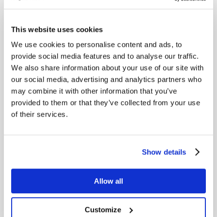
Alle takster er opplyst på automaten på
This website uses cookies
parkeringsområdet.
We use cookies to personalise content and ads, to
provide social media features and to analyse our traffic.
We also share information about your use of our site with
our social media, advertising and analytics partners who
For brukere som ikke kan laste ned appen i
may combine it with other information that you’ve
provided to them or that they’ve collected from your use
norske Appstore / Google Play, så kan
of their services.
nettsiden
flow.apcoa.no
brukes. Du kan
enten registrere en profil eller bruke siden
anonymt ved å søke etter
Show details
registreringsnummer.
Allow all
NB:
Alle medlemmer kan henvende seg til
Proshop for inntil 7 timer gratis parkering før
Customize