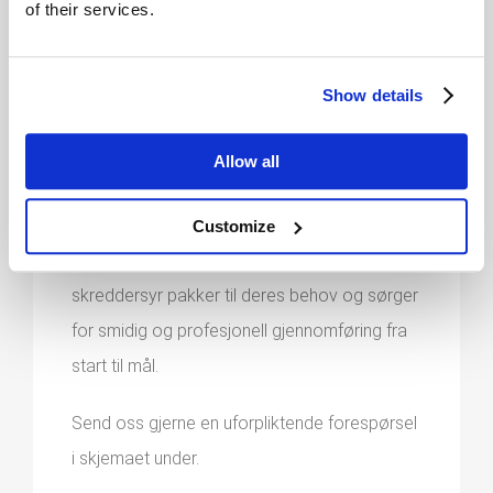
of their services.
Show details
KONFERANSEPAKKE
Allow all
På utkikk etter det perfekte stedet for å
arrangere konferanse, event, kick-off,
Customize
ledersamling eller andre arrangmenter? Vi
skreddersyr pakker til deres behov og sørger
for smidig og profesjonell gjennomføring fra
start til mål.
Send oss gjerne en uforpliktende forespørsel
i skjemaet under.