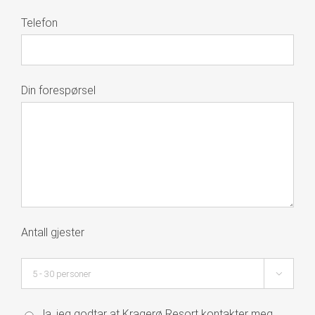
Telefon
Din forespørsel
Antall gjester

Ja, jeg godtar at Kragerø Resort kontakter meg