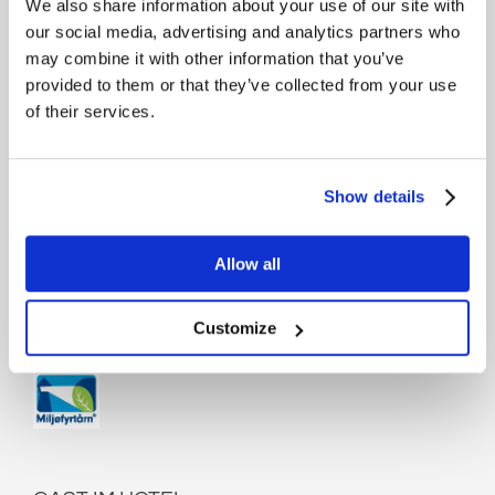
We also share information about your use of our site with
our social media, advertising and analytics partners who
may combine it with other information that you’ve
Ja, ich möchte den Newsletter von Kragerø Resort
provided to them or that they’ve collected from your use
erhalten.
of their services.
Show details
Urheberrecht
Allow all
KRAGERØ RESORT
Customize